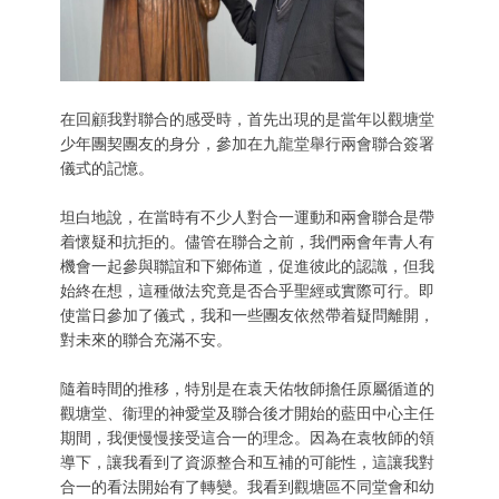
在回顧我對聯合的感受時，首先出現的是當年以觀塘堂
少年團契團友的身分，參加在九龍堂舉行兩會聯合簽署
儀式的記憶。
坦白地說，在當時有不少人對合一運動和兩會聯合是帶
着懷疑和抗拒的。儘管在聯合之前，我們兩會年青人有
機會一起參與聯誼和下鄉佈道，促進彼此的認識，但我
始終在想，這種做法究竟是否合乎聖經或實際可行。即
使當日參加了儀式，我和一些團友依然帶着疑問離開，
對未來的聯合充滿不安。
隨着時間的推移，特別是在袁天佑牧師擔任原屬循道的
觀塘堂、衞理的神愛堂及聯合後才開始的藍田中心主任
期間，我便慢慢接受這合一的理念。因為在袁牧師的領
導下，讓我看到了資源整合和互補的可能性，這讓我對
合一的看法開始有了轉變。我看到觀塘區不同堂會和幼