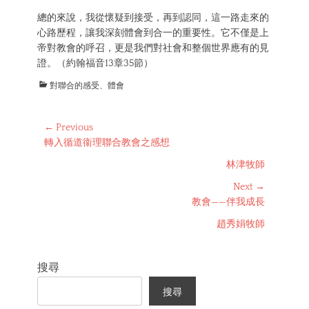
總的來說，我從懷疑到接受，再到認同，這一路走來的
心路歷程，讓我深刻體會到合一的重要性。它不僅是上
帝對教會的呼召，更是我們對社會和整個世界應有的見
證。（約翰福音13章35節）
Categories
對聯合的感受、體會
Post
← Previous
Previous
轉入循道衞理聯合教會之感想
navigation
post:
林津牧師
Next →
Next
教會——伴我成長
post:
趙秀娟牧師
搜尋
搜尋