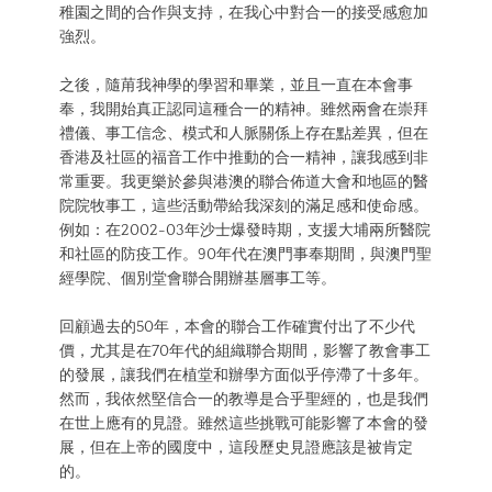
稚園之間的合作與支持，在我心中對合一的接受感愈加
強烈。
之後，隨苚我神學的學習和畢業，並且一直在本會事
奉，我開始真正認同這種合一的精神。雖然兩會在崇拜
禮儀、事工信念、模式和人脈關係上存在點差異，但在
香港及社區的福音工作中推動的合一精神，讓我感到非
常重要。我更樂於參與港澳的聯合佈道大會和地區的醫
院院牧事工，這些活動帶給我深刻的滿足感和使命感。
例如：在2002-03年沙士爆發時期，支援大埔兩所醫院
和社區的防疫工作。90年代在澳門事奉期間，與澳門聖
經學院、個別堂會聯合開辦基層事工等。
回顧過去的50年，本會的聯合工作確實付出了不少代
價，尤其是在70年代的組織聯合期間，影響了教會事工
的發展，讓我們在植堂和辦學方面似乎停滯了十多年。
然而，我依然堅信合一的教導是合乎聖經的，也是我們
在世上應有的見證。雖然這些挑戰可能影響了本會的發
展，但在上帝的國度中，這段歷史見證應該是被肯定
的。