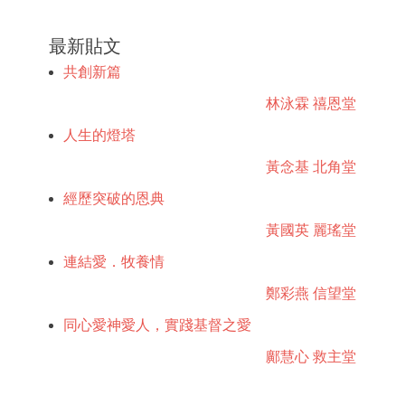
最新貼文
共創新篇
林泳霖 禧恩堂
人生的燈塔
黃念基 北角堂
經歷突破的恩典
黃國英 麗瑤堂
連結愛．牧養情
鄭彩燕 信望堂
同心愛神愛人，實踐基督之愛
鄺慧心 救主堂