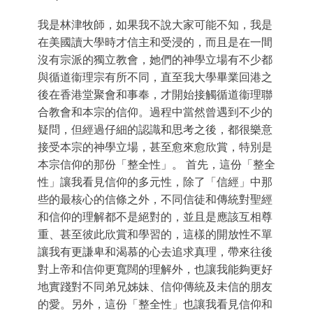
on
、
體
我是林津牧師，如果我不說大家可能不知，我是
會
在美國讀大學時才信主和受浸的，而且是在一間
沒有宗派的獨立教會，她們的神學立場有不少都
與循道衞理宗有所不同，直至我大學畢業回港之
後在香港堂聚會和事奉，才開始接觸循道衞理聯
合教會和本宗的信仰。過程中當然曾遇到不少的
疑問，但經過仔細的認識和思考之後，都很樂意
接受本宗的神學立場，甚至愈來愈欣賞，特別是
本宗信仰的那份「整全性」。 首先，這份「整全
性」讓我看見信仰的多元性，除了「信經」中那
些的最核心的信條之外，不同信徒和傳統對聖經
和信仰的理解都不是絕對的，並且是應該互相尊
重、甚至彼此欣賞和學習的，這樣的開放性不單
讓我有更謙卑和渴慕的心去追求真理，帶來往後
對上帝和信仰更寬闊的理解外，也讓我能夠更好
地實踐對不同弟兄姊妹、信仰傳統及未信的朋友
的愛。另外，這份「整全性」也讓我看見信仰和