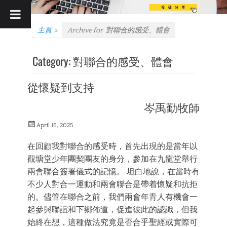
主頁
»
Archive for
對聯合的感受、體會
Category:
對聯合的感受、體會
從懷疑到支持
岑禹勤牧師
Posted
April 16, 2025
on
在回顧我對聯合的感受時，首先出現的是當年以
觀塘堂少年團契團友的身分，參加在九龍堂舉行
兩會聯合簽署儀式的記憶。 坦白地說，在當時有
不少人對合一運動和兩會聯合是帶着懷疑和抗拒
的。儘管在聯合之前，我們兩會年青人有機會一
起參與聯誼和下鄉佈道，促進彼此的認識，但我
始終在想，這種做法究竟是否合乎聖經或實際可