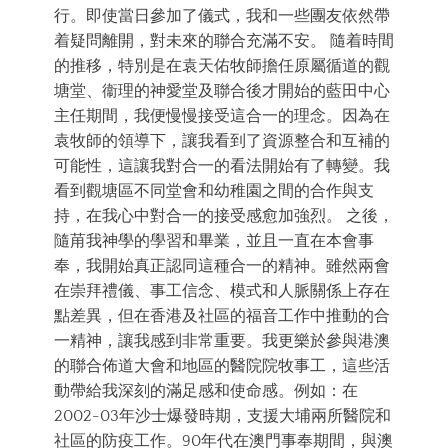
行。即使當日參加了儀式，我和一些團友依然帶
着疑問離開，對未來的聯合充滿不安。 隨着時間
的推移，特別是在袁天佑牧師擔任原屬循道的觀
塘堂、衞理的神愛堂及聯合後才開始的藍田中心
主任期間，我便慢慢接受這合一的理念。因為在
袁牧師的領導下，讓我看到了資源整合和互補的
可能性，這讓我對合一的看法開始有了轉變。我
看到觀塘區不同堂會和幼稚園之間的合作與支
持，在我心中對合一的接受感愈加強烈。 之後，
隨苚我神學的學習和畢業，並且一直在本會事
奉，我開始真正認同這種合一的精神。雖然兩會
在崇拜禮儀、事工信念、模式和人脈關係上存在
點差異，但在香港及社區的福音工作中推動的合
一精神，讓我感到非常重要。我更樂於參與港澳
的聯合佈道大會和地區的醫院院牧事工，這些活
動帶給我深刻的滿足感和使命感。例如：在
2002-03年沙士爆發時期，支援大埔兩所醫院和
社區的防疫工作。90年代在澳門事奉期間，與澳