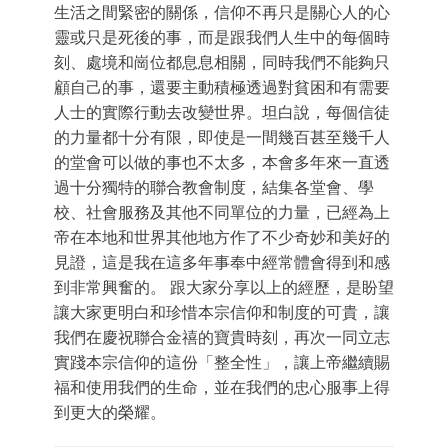
生活之間緊密的關係，信仰不再只是關心人的心
靈或只是死後的事，而是跟我們人生中的每個時
刻、處境和崗位都息息相關，同時我們不能夠只
顧自己的事，還要主動積極透過對貧困和有需要
人士的實際行動去改變世界。坦白說，每個信徒
的力量都十分有限，即使是一間幾百甚至幾千人
的堂會可以做的事也不太多，本會多年來一直透
過十分獨特的聯合教會制度，結集各堂會、學
校、社會服務及其他不同單位的力量，已經為上
帝在本地和世界其他地方作了不少奇妙和美好的
見證，這是我在這多年事奉中經常體會得到和感
到非常興奮的。 跟大家分享以上的經歷，是盼望
讓大家更明白和珍惜本宗信仰和制度的可貴，讓
我們在慶祝聯合金禧的寶貴時刻，再次一同立志
實踐本宗信仰的這份「整全性」，讓上帝繼續賜
福和使用我們的生命，並在我們的忠心服事上得
到更大的榮耀。
Categories