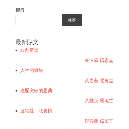
對
搜尋
聯
合
搜尋
的
感
受
、
最新貼文
體
會
共創新篇
林泳霖 禧恩堂
人生的燈塔
黃念基 北角堂
經歷突破的恩典
黃國英 麗瑤堂
連結愛．牧養情
鄭彩燕 信望堂