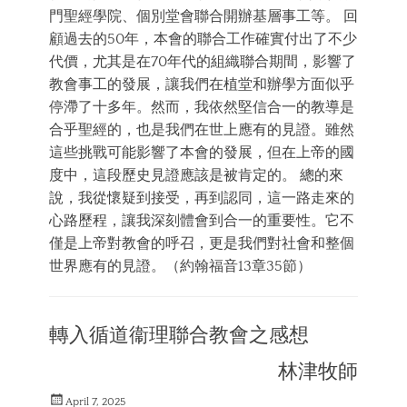
門聖經學院、個別堂會聯合開辦基層事工等。 回
顧過去的50年，本會的聯合工作確實付出了不少
代價，尤其是在70年代的組織聯合期間，影響了
教會事工的發展，讓我們在植堂和辦學方面似乎
停滯了十多年。然而，我依然堅信合一的教導是
合乎聖經的，也是我們在世上應有的見證。雖然
這些挑戰可能影響了本會的發展，但在上帝的國
度中，這段歷史見證應該是被肯定的。 總的來
說，我從懷疑到接受，再到認同，這一路走來的
心路歷程，讓我深刻體會到合一的重要性。它不
僅是上帝對教會的呼召，更是我們對社會和整個
世界應有的見證。（約翰福音13章35節）
Categories
對
轉入循道衞理聯合教會之感想
聯
合
林津牧師
的
感
Posted
受
April 7, 2025