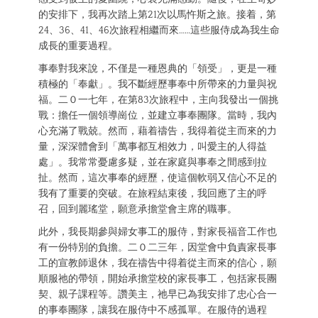
的安排下，我再次踏上第21次以馬忤斯之旅。接着，第
24、36、41、46次旅程相繼而來……這些服侍成為我生命
成長的重要過程。
事奉對我來說，不僅是一種恩典的「領受」，更是一種
積極的「奉獻」。我不斷經歷事奉中所帶來的力量與祝
福。二０一七年，在第83次旅程中，主向我發出一個挑
戰：擔任一個領導崗位，並建立事奉團隊。當時，我內
心充滿了戰兢。然而，藉着禱告，我得着從主而來的力
量，深深體會到「萬事都互相效力，叫愛主的人得益
處」。我常常憂慮多疑，並在家庭與事奉之間感到拉
扯。然而，這次事奉的經歷，使這個軟弱又信心不足的
我有了重要的突破。在旅程結束後，我回應了主的呼
召，回到麗瑤堂，願意承擔堂會主席的職事。
此外，我長期參與婦女事工的服侍，對家長福音工作也
有一份特別的負擔。二０二三年，因堂會中負責家長事
工的宣教師退休，我在禱告中得着從主而來的信心，願
順服祂的帶領，開始承擔堂校的家長事工，包括家長團
契、親子課程等。讚美主，祂早已為我安排了忠心合一
的事奉團隊，讓我在服侍中不感孤單。在服侍的過程