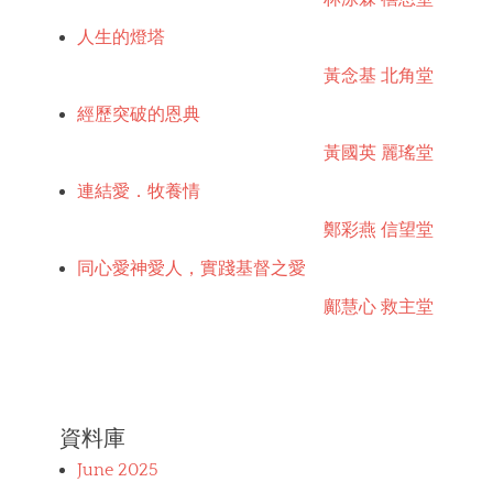
人生的燈塔
黃念基 北角堂
經歷突破的恩典
黃國英 麗瑤堂
連結愛．牧養情
鄭彩燕 信望堂
同心愛神愛人，實踐基督之愛
鄺慧心 救主堂
資料庫
June 2025