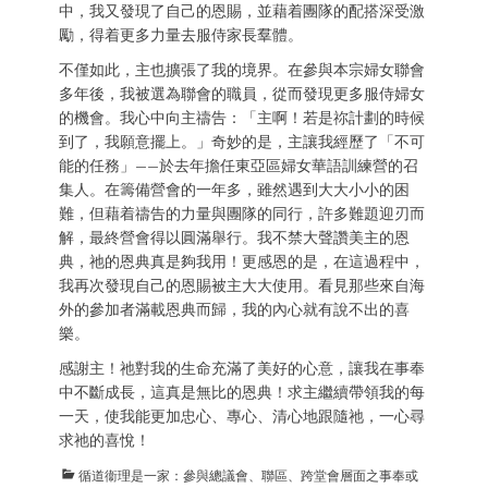
中，我又發現了自己的恩賜，並藉着團隊的配搭深受激
勵，得着更多力量去服侍家長羣體。
不僅如此，主也擴張了我的境界。在參與本宗婦女聯會
多年後，我被選為聯會的職員，從而發現更多服侍婦女
的機會。我心中向主禱告：「主啊！若是祢計劃的時候
到了，我願意擺上。」奇妙的是，主讓我經歷了「不可
能的任務」——於去年擔任東亞區婦女華語訓練營的召
集人。在籌備營會的一年多，雖然遇到大大小小的困
難，但藉着禱告的力量與團隊的同行，許多難題迎刃而
解，最終營會得以圓滿舉行。我不禁大聲讚美主的恩
典，祂的恩典真是夠我用！更感恩的是，在這過程中，
我再次發現自己的恩賜被主大大使用。看見那些來自海
外的參加者滿載恩典而歸，我的內心就有說不出的喜
樂。
感謝主！祂對我的生命充滿了美好的心意，讓我在事奉
中不斷成長，這真是無比的恩典！求主繼續帶領我的每
一天，使我能更加忠心、專心、清心地跟隨祂，一心尋
求祂的喜悅！
Categories
循道衞理是一家：參與總議會、聯區、跨堂會層面之事奉或