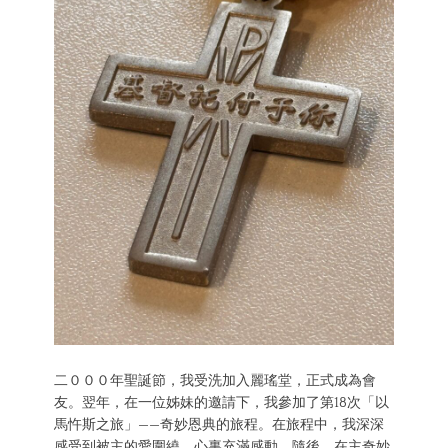
二０００年聖誕節，我受洗加入麗瑤堂，正式成為會
友。翌年，在一位姊妹的邀請下，我參加了第18次「以
馬忤斯之旅」——奇妙恩典的旅程。在旅程中，我深深
感受到被主的愛圍繞，心裏充滿感動。隨後，在主奇妙