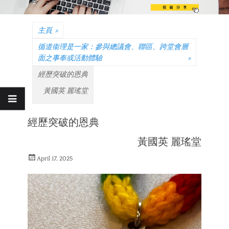
主頁
»
循道衞理是一家：參與總議會、聯區、跨堂會層
面之事奉或活動體驗
»
經歷突破的恩典
黃國英 麗瑤堂
經歷突破的恩典
黃國英 麗瑤堂
Posted
April 17, 2025
on