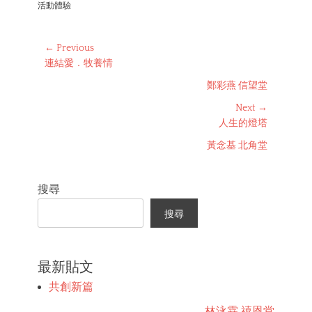
活動體驗
Post
← Previous
Previous
連結愛．牧養情
navigation
post:
鄭彩燕 信望堂
Next →
Next
人生的燈塔
post:
黃念基 北角堂
搜尋
搜尋
最新貼文
共創新篇
林泳霖 禧恩堂