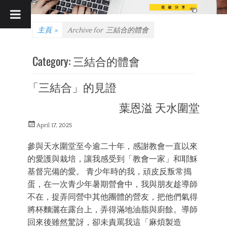
主頁
»
Archive for
三結合的體會
Category:
三結合的體會
「三結合」的見證
葉恩溢 天水圍堂
Posted
April 17, 2025
on
參與天水圍堂至今逾二十年，感謝教會一直以來
的愛護與栽培，讓我感受到「教會一家」和耶穌
基督完備的愛。 青少年時的我，頑皮反叛常搗
蛋，在一次青少年暑期營會中，我與朋友趁導師
不在，捉弄同營中其他團體的營友，把他們氣得
將杯麵灑在露台上，弄得滿地油脂與廚餘。導師
回來後雖然驚訝，卻未責罵我這「麻煩製造