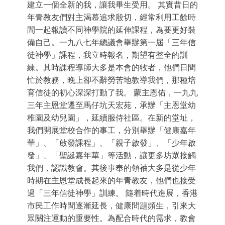
建立一個全新的我，讓我畢生受用。 其實昔日的
年青教友們對主渴慕追求殷切，經常利用工餘時
間一起報讀不同神學院的延伸課程，為要更好裝
備自己。一九八七年總議會舉辦第一屆「三年信
徒神學」課程，我立時報名，期望有整全的訓
練。其時課程導師大多是本會的牧者，他們日間
忙於教務，晚上卻不辭勞苦地教導我們，那種培
育信徒的初心深深打動了我。 蒙主恩佑，一九九
三年主恩堂遷至馬仔坑天宏苑，承辦「主恩堂幼
稚園及幼兒園」，延續服侍社區。在新的堂址，
我們開展堂校合作的事工，分別舉辦「健康嘉年
華」、「啟發課程」、「親子啟發」、「少年啟
發」、「聖誕嘉年華」等活動，讓更多坊眾接觸
我們，認識教會。其後事奉的領袖大多是從少年
時期在主恩堂成長起來的年青教友，他們也接受
過「三年信徒神學」訓練。 隨着時代進展，香港
市民工作時間逐漸延長，健康問題頻生，引來大
眾關注運動的重要性。為配合時代的需求，教會