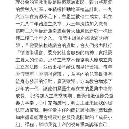
理公會的宣教重點是關懷基層市民，致力將基督
的愛融入社區，並積極推動地區植堂計劃。一九
六五年在資源不足下，主恩堂被催生成立。我在
一九八二年踏進主恩堂，八三年洗禮加入教會，
當時主恩堂從新蒲崗遷至黃大仙鳳凰新邨一棟唐
樓二樓已十年之久。 儘管主恩堂的奉獻能力有
限，且需要依賴總議會的資助，會友們努力踐行
「循道衞理會」委身於社會服務的精神，實踐愛
主愛人的使命。那時主恩堂不僅協助大廈成立業
主立案法團，並借出禮堂給法團舉行會議。每年
暑假舉辦「暑期補習班」，為區內的兒童提供有
益身心發展的活動，廣受歡迎，亦為教會增添了
少年的一代，讓他們屬靈生命在主的恩典中培育
成長。 記得加入主恩堂初期，自覺稚嫩但卻受邀
參與事奉，心中充滿感恩，明白主並未因我的膽
怯而放棄我。時任堂主任的簡祺輝牧師推薦我參
加由循道衞理會楊震社會服務處開辦的「成長小
組」課程，幫助我從上帝的視角重新認識自己，