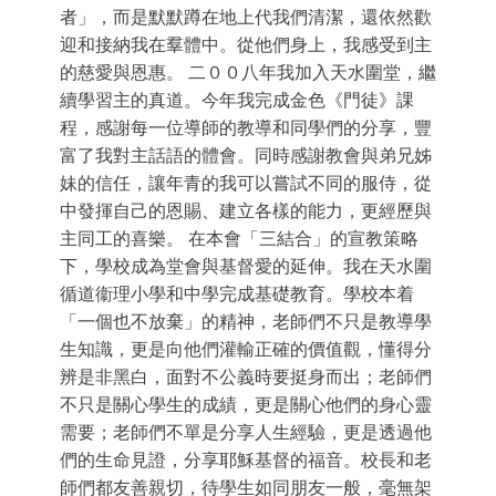
者」，而是默默蹲在地上代我們清潔，還依然歡
迎和接納我在羣體中。從他們身上，我感受到主
的慈愛與恩惠。 二００八年我加入天水圍堂，繼
續學習主的真道。今年我完成金色《門徒》課
程，感謝每一位導師的教導和同學們的分享，豐
富了我對主話語的體會。同時感謝教會與弟兄姊
妹的信任，讓年青的我可以嘗試不同的服侍，從
中發揮自己的恩賜、建立各樣的能力，更經歷與
主同工的喜樂。 在本會「三結合」的宣教策略
下，學校成為堂會與基督愛的延伸。我在天水圍
循道衞理小學和中學完成基礎教育。學校本着
「一個也不放棄」的精神，老師們不只是教導學
生知識，更是向他們灌輸正確的價值觀，懂得分
辨是非黑白，面對不公義時要挺身而出；老師們
不只是關心學生的成績，更是關心他們的身心靈
需要；老師們不單是分享人生經驗，更是透過他
們的生命見證，分享耶穌基督的福音。校長和老
師們都友善親切，待學生如同朋友一般，毫無架