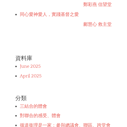
鄭彩燕 信望堂
同心愛神愛人，實踐基督之愛
鄺慧心 救主堂
資料庫
June 2025
April 2025
分類
三結合的體會
對聯合的感受、體會
循道衞理是一家：參與總議會、聯區、跨堂會