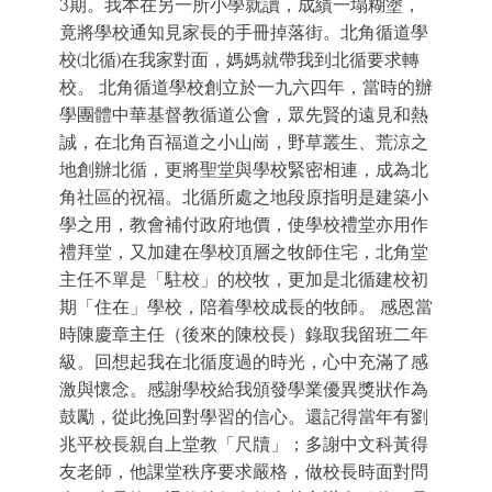
3期。我本在另一所小學就讀，成績一塌糊塗，
竟將學校通知見家長的手冊掉落街。北角循道學
校(北循)在我家對面，媽媽就帶我到北循要求轉
校。 北角循道學校創立於一九六四年，當時的辦
學團體中華基督教循道公會，眾先賢的遠見和熱
誠，在北角百福道之小山崗，野草叢生、荒涼之
地創辦北循，更將聖堂與學校緊密相連，成為北
角社區的祝福。北循所處之地段原指明是建築小
學之用，教會補付政府地價，使學校禮堂亦用作
禮拜堂，又加建在學校頂層之牧師住宅，北角堂
主任不單是「駐校」的校牧，更加是北循建校初
期「住在」學校，陪着學校成長的牧師。 感恩當
時陳慶章主任（後來的陳校長）錄取我留班二年
級。回想起我在北循度過的時光，心中充滿了感
激與懷念。感謝學校給我頒發學業優異獎狀作為
鼓勵，從此挽回對學習的信心。還記得當年有劉
兆平校長親自上堂教「尺牘」；多謝中文科黃得
友老師，他課堂秩序要求嚴格，做校長時面對問