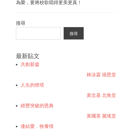
為榮，要將校歌唱得更美更真！
Categories
三
搜尋
結
合
搜尋
的
體
會
最新貼文
共創新篇
林泳霖 禧恩堂
人生的燈塔
黃念基 北角堂
經歷突破的恩典
黃國英 麗瑤堂
連結愛．牧養情