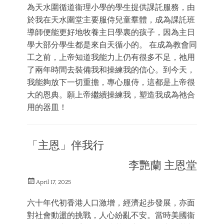
為天水圍循道衞理小學的學生提供課託服務，由
於我在天水圍堂主要服侍兒童羣體，成為課託班
導師便能更好地牧養主日學裏的孩子，因為主日
學大部分學生都是來自天循小的。 在成為教會同
工之前，上帝知道我能力上仍有很多不足，祂用
了兩年時間去裝備我和操練我的信心。到今天，
我能夠放下一切重擔，專心服侍，這都是上帝很
大的恩典。願上帝繼續操練我，塑造我成為祂合
用的器皿！
Categories
三
「主恩」伴我行
結
合
李艷蘭 主恩堂
的
體
Posted
會
April 17, 2025
on
六十年代初香港人口激增，經濟起步發展，亦面
對社會動盪的挑戰，人心紛亂不安。當時美國衞