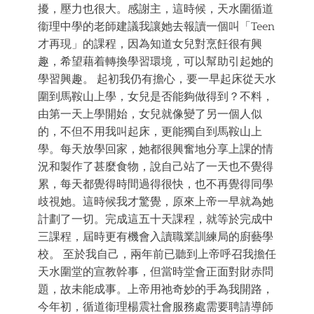
擾，壓力也很大。感謝主，這時候，天水圍循道
衞理中學的老師建議我讓她去報讀一個叫「Teen
才再現」的課程，因為知道女兒對烹飪很有興
趣，希望藉着轉換學習環境，可以幫助引起她的
學習興趣。 起初我仍有擔心，要一早起床從天水
圍到馬鞍山上學，女兒是否能夠做得到？不料，
由第一天上學開始，女兒就像變了另一個人似
的，不但不用我叫起床，更能獨自到馬鞍山上
學。每天放學回家，她都很興奮地分享上課的情
況和製作了甚麼食物，說自己站了一天也不覺得
累，每天都覺得時間過得很快，也不再覺得同學
歧視她。這時候我才驚覺，原來上帝一早就為她
計劃了一切。完成這五十天課程，就等於完成中
三課程，屆時更有機會入讀職業訓練局的廚藝學
校。 至於我自己，兩年前已聽到上帝呼召我擔任
天水圍堂的宣教幹事，但當時堂會正面對財赤問
題，故未能成事。上帝用祂奇妙的手為我開路，
今年初，循道衞理楊震社會服務處需要聘請導師