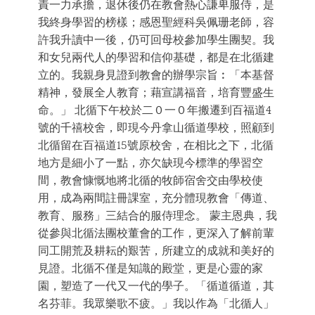
責一力承擔，退休後仍在教會熱心謙卑服侍，是
我終身學習的榜樣；感恩聖經科吳佩珊老師，容
許我升讀中一後，仍可回母校參加學生團契。我
和女兒兩代人的學習和信仰基礎，都是在北循建
立的。我親身見證到教會的辦學宗旨︰「本基督
精神，發展全人教育；藉宣講福音，培育豐盛生
命。」 北循下午校於二０一０年搬遷到百福道4
號的千禧校舍，即現今丹拿山循道學校，照顧到
北循留在百福道15號原校舍，在相比之下，北循
地方是細小了一點，亦欠缺現今標準的學習空
間，教會慷慨地將北循的牧師宿舍交由學校使
用，成為兩間註冊課室，充分體現教會「傳道、
教育、服務」三結合的服侍理念。 蒙主恩典，我
從參與北循法團校董會的工作，更深入了解前輩
同工開荒及耕耘的艱苦，所建立的成就和美好的
見證。北循不僅是知識的殿堂，更是心靈的家
園，塑造了一代又一代的學子。「循道循道，其
名芬菲。我眾樂歌不疲。」我以作為「北循人」