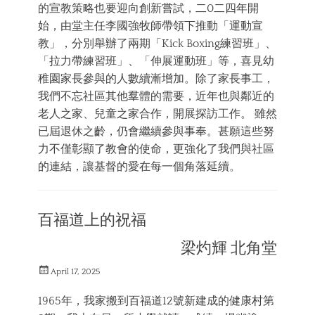
的宣教策略也要迎向創新嘗試，二0二四年開
始，由堂主任李國強牧師帶領下推動「運動宣
教」，分別舉辦了兩期「Kick Boxing練習班」、
「拉力帶練習班」、「伸展運動班」等，喜見幼
稚園家長參與的人數續漸增加。除了家長事工，
我們不忘社區其他羣體的需要，近年也與鄰近的
老人之家、兒童之家合作，開展探訪工作。 雖然
已屆退休之齡，仍會繼續參與事奉。甚願這些努
力不僅彰顯了教會的使命，更強化了我們與社區
的連結，讓基督的愛在每一個角落延續。
Categories
三
百福道上的祝福
結
合
梁灼輝 北角堂
的
體
Posted
會
April 17, 2025
on
1965年，我家搬到百福道12號新建成的健康村第