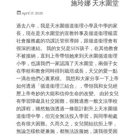
施玲娜 天水圍堂
的
體
Posted
會
April 17, 2025
on
過去八年，我是天水圍循道衞理小學及中學的家
長，現在是天水圍堂的宣教幹事及循道衞理楊震
社會服務處的功課託管班導師，跟循道衞理會有
很深的連結。 我的女兒是SEN孩子，在其他教會
不被接納，直到上帝帶領她來到天水圍循道衞理
小學，也讓我們一家認識了天水圍堂，兩個子女
在學校和教會同時得到栽培成長，天父的愛一點
一滴在他們心裏累積。 我想和大家分享一下上帝
如何透過「循道衞理三結合」，帶領我和女兒經
歷上帝奇妙的大能和信仰生命的改變。 由於女兒
有學習障礙及社交困難，很難適應一般文法學校
的課程，雖然勉強透過一條龍計劃升上天水圍循
道衞理中學，但完全無法投入學習，與同學相處
也有很大困難。久而久之，女兒開始抗拒上學，
無論怎樣軟硬兼施，都無法說服她，讓我很受困